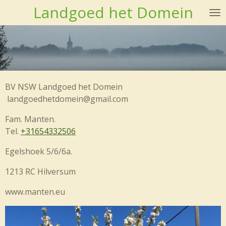
Landgoed het Domein
Ga
direct
naar
de
hoofdinhoud
BV NSW Landgoed het Domein
landgoedhetdomein@gmail.com
Fam. Manten.
Tel.
+31654332506
Egelshoek 5/6/6a.
1213 RC Hilversum
www.manten.eu